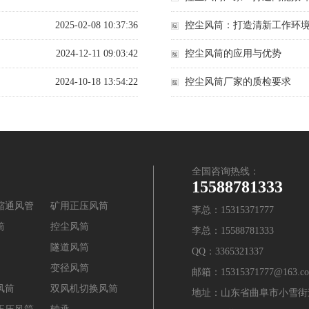
2025-02-08 10:37:36
控尘风筒：打造清新工作环
2024-12-11 09:03:42
控尘风筒的应用与优势
2024-10-18 13:54:22
控尘风筒厂家的质检要求
全国咨询热线：
15588781333
缩通风管
矿用正压风筒
李总：15315371777
筒
控尘风筒
李总：15588781333
隧道风筒
QQ：3365321337
变径风筒
邮箱：15315371777@163.c
风筒
双风机切换风筒
地址：山东省曲阜市小雪街