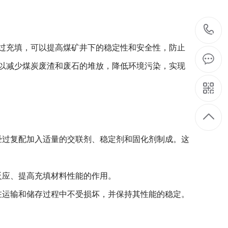
过充填，可以提高煤矿井下的稳定性和安全性，防止
以减少煤炭废渣和废石的堆放，降低环境污染，实现
经过复配加入适量的交联剂、稳定剂和固化剂制成。这
反应、提高充填材料性能的作用。
在运输和储存过程中不受损坏，并保持其性能的稳定。