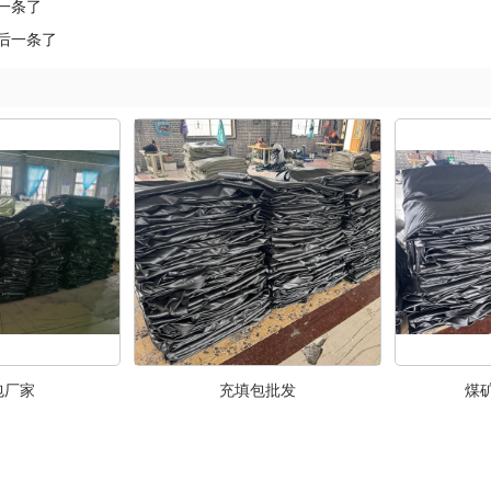
一条了
后一条了
包厂家
充填包批发
煤