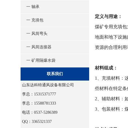
一 轴承
定义与用途：
一 充填包
煤矿专用充填包
一 风筒弯头
地面和地下设施
一 风筒连接器
资源的合理利用
一 矿用隔爆水袋
材料组成：
联系我们
1、充填材料：
山东达科特通风设备有限公司
些材料在特定条
李总：15315371777
2、辅助材料：
李总：15588781333
3、包装材料：
电话：0537-5286389
QQ：3365321337