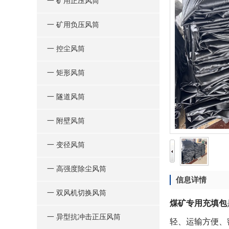
一 矿用正压风筒
一 矿用负压风筒
一 控尘风筒
一 矩形风筒
一 隧道风筒
一 附壁风筒
一 变径风筒
一 高强度除尘风筒
信息详情
一 双风机切换风筒
煤矿专用充填包
一 异型抗冲击正压风筒
轻、运输方便、