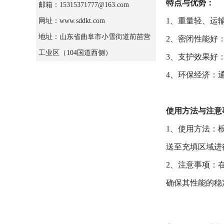
特点与优势：
邮箱：15315371777@163.com
1、重量轻、运
网址：www.sddkt.com
地址：山东省曲阜市小雪街道前苗营
2、密闭性能好
工业区（104国道西侧）
3、支护效果好
4、环保经济：
使用方法与注意
1、使用方法：
送至充填区域进
2、注意事项：
确保其性能的稳