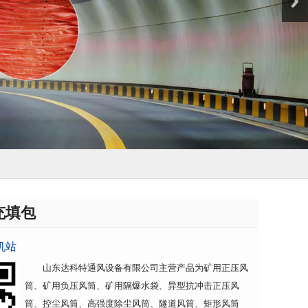
充填包
机站
山东达科特通风设备有限公司主营产品为矿用正压风
筒、矿用负压风筒、矿用隔爆水袋、异型抗冲击正压风
筒、控尘风筒、高强度除尘风筒、隧道风筒、矩形风筒