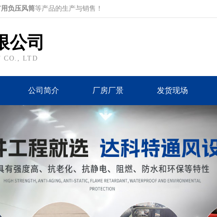
矿用负压风筒
等产品的生产与销售！
限公司
CO., LTD
公司简介
厂房厂景
发货现场